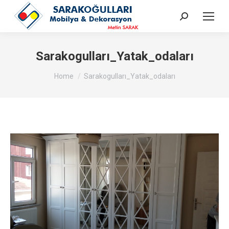
Search:
Sarakogulları_Yatak_odaları
You are here:
Home
Sarakogulları_Yatak_odaları