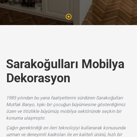
Sarakoğulları Mobilya
Dekorasyon
1985 yılından bu yana faaliyetlerini sürdüren Sarakoğulları
Mutfak Banyo, tıpkı bir çocuğun büyümesine gösterdiğimiz
özen ve titizlikle büyümüş mobilya sektöründe seçkin bir
konuma ulaşmıştır.
Çağın gerektirdiği en ileri teknolojiyi kullanarak konusunda
uzman ve deneyimli kadroları ile en kaliteli ürünü, hızlı bir