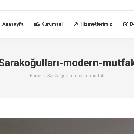
Anasayfa
Kurumsal
Hizmetlerimiz
D
Sarakoğulları-modern-mutfa
You are here:
Home
Sarakoğulları-modern-mutfak