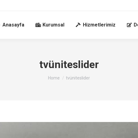
Anasayfa
Kurumsal
Hizmetlerimiz
D
tvüniteslider
You are here:
Home
tvüniteslider