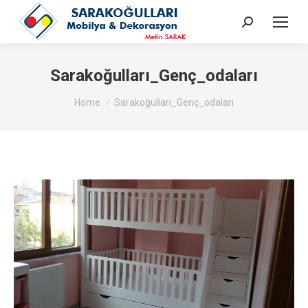
Search:
Sarakoğulları_Genç_odaları
You are here:
Home
Sarakoğulları_Genç_odaları